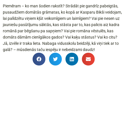
Piemēram – ko man šodien rakstīt? Strādāt pie gandrīz pabeigtās,
pusaudžiem domātās grāmatas, ko kopā ar Kasparu Bikši veidojam,
lai palīdzētu viņiem kļūt veiksmīgiem un laimīgiem? Vai pie nesen uz
jauniešu pasūtījumu sāktās, kas stāsta par to, kas palicis aiz kadra
romānā par bēgšanu pa sapņiem? Vai pie romāna vēstulēs, kas
domāts dāmām cienīgākos gados? Vai kaķu stāstus? Vai ko citu?
Jā, izvēle ir traka lieta. Nabaga vidusskolu beidzēji, kā viņi tiek ar to
galā? – mūsdienās taču iespēju ir nebeidzami daudz!